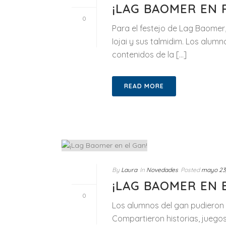
¡LAG BAOMER EN 
0
Para el festejo de Lag Baomer
Iojai y sus talmidim. Los alum
contenidos de la [...]
READ MORE
By
Laura
In
Novedades
Posted
mayo 23
¡LAG BAOMER EN 
0
Los alumnos del gan pudieron d
Compartieron historias, juego