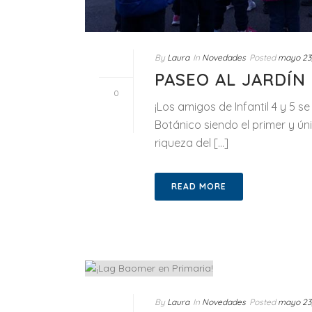
By
Laura
In
Novedades
Posted
mayo 23
PASEO AL JARDÍN
0
¡Los amigos de Infantil 4 y 5 
Botánico siendo el primer y ún
riqueza del [...]
READ MORE
By
Laura
In
Novedades
Posted
mayo 23