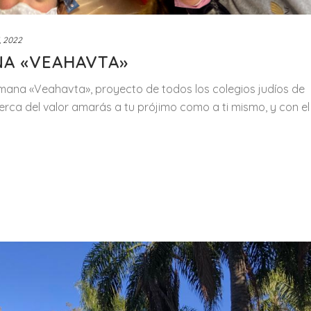
, 2022
NA «VEAHAVTA»
mana «Veahavta», proyecto de todos los colegios judíos de
rca del valor amarás a tu prójimo como a ti mismo, y con el