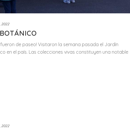
, 2022
 BOTÁNICO
se fueron de paseo! Visitaron la semana pasada el Jardín
ico en el país. Las colecciones vivas constituyen una notable
, 2022