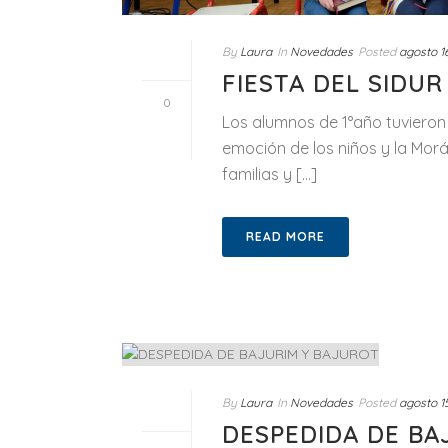
By
Laura
In
Novedades
Posted
agosto 1
FIESTA DEL SIDUR
0
Los alumnos de 1°año tuvieron l
emoción de los niños y la Morá
familias y [...]
READ MORE
By
Laura
In
Novedades
Posted
agosto 1
DESPEDIDA DE BA