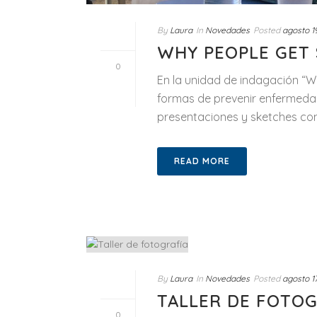
By
Laura
In
Novedades
Posted
agosto 1
WHY PEOPLE GET S
0
En la unidad de indagación “Wh
formas de prevenir enfermedad
presentaciones y sketches con [
READ MORE
By
Laura
In
Novedades
Posted
agosto 1
TALLER DE FOTOG
0