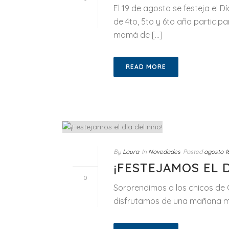
El 19 de agosto se festeja el D
de 4to, 5to y 6to año participa
mamá de [...]
READ MORE
By
Laura
In
Novedades
Posted
agosto 1
¡FESTEJAMOS EL D
0
Sorprendimos a los chicos de
disfrutamos de una mañana muy