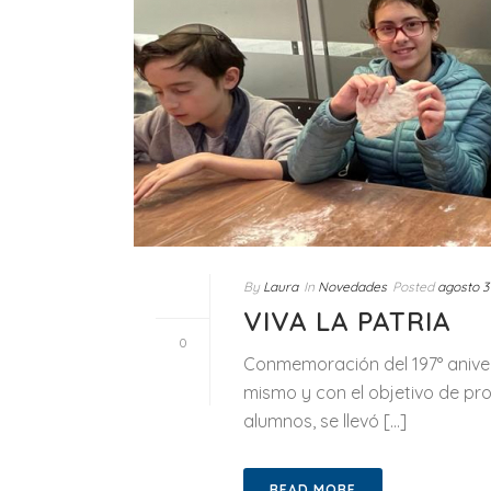
By
Laura
In
Novedades
Posted
agosto 3
VIVA LA PATRIA
0
Conmemoración del 197° aniver
mismo y con el objetivo de prop
alumnos, se llevó [...]
READ MORE