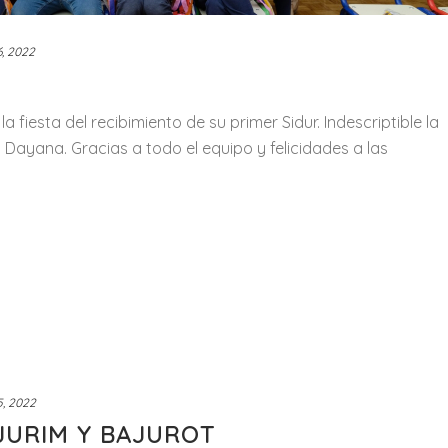
6, 2022
a fiesta del recibimiento de su primer Sidur. Indescriptible la
 Dayana. Gracias a todo el equipo y felicidades a las
5, 2022
JURIM Y BAJUROT