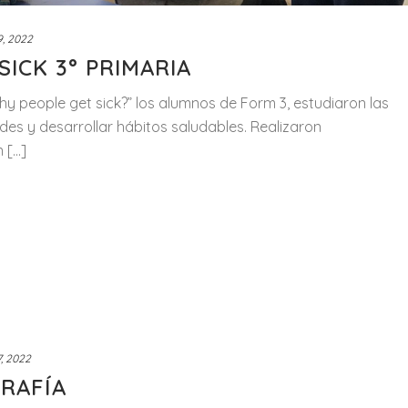
9, 2022
ICK 3° PRIMARIA
y people get sick?” los alumnos de Form 3, estudiaron las
es y desarrollar hábitos saludables. Realizaron
...]
7, 2022
RAFÍA