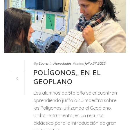
By
Laura
In
Novedades
Posted
julio 27, 2022
POLÍGONOS, EN EL
0
GEOPLANO
Los alumnos de 5to año se encuentran
aprendiendo junto a su maestra sobre
los Polígonos, utilizando el Geoplano.
Dicho instrumento, es un recurso
didáctico para la introducción de gran