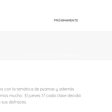
PRÓXIMAMENTE
INICIO
/
NOVEDADES
/ PURIM 2022
os con la temática de pijamas y además
lamos mucho. El jueves 17 cada clase decidió
 sus disfraces.