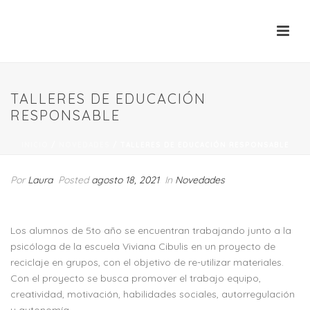
TALLERES DE EDUCACIÓN
RESPONSABLE
INICIO
/
NOVEDADES
/ TALLERES DE EDUCACIÓN RESPONSABLE
Por
Laura
Posted
agosto 18, 2021
In
Novedades
Los alumnos de 5to año se encuentran trabajando junto a la
psicóloga de la escuela Viviana Cibulis en un proyecto de
reciclaje en grupos, con el objetivo de re-utilizar materiales.
Con el proyecto se busca promover el trabajo equipo,
creatividad, motivación, habilidades sociales, autorregulación