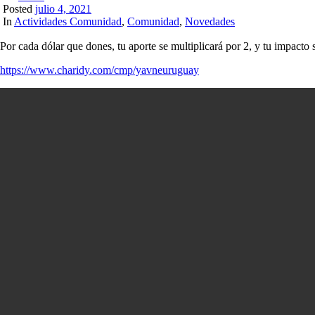
Posted
julio 4, 2021
In
Actividades Comunidad
,
Comunidad
,
Novedades
Por cada dólar que dones, tu aporte se multiplicará por 2, y tu impacto s
https://www.charidy.com/cmp/yavneuruguay